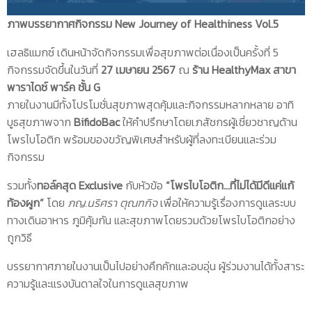
ภาพบรรยากาศกิจกรรม New Journey of Healthiness Vol.5
เฮลธิแมกซ์ เดินหน้าจัดกิจกรรมเพื่อสุขภาพต่อเนื่องเป็นครั้งที่ 5
กิจกรรมจัดขึ้นในวันที่
27 เมษายน 2567
ณ
ร้าน HealthyMax สาขา
พาราไดซ์ พาร์ค ชั้น G
ภายในงานมีทั้งโปรโมชั่นสุขภาพสุดคุ้มและกิจกรรมหลากหลาย อาทิ
บูธสุขภาพจาก
BifidoBac
ให้คำปรึกษาโดยเภสัชกรผู้เชี่ยวชาญด้าน
โพรไบโอติก พร้อมของขวัญพิเศษสำหรับผู้ที่ลงทะเบียนและร่วม
กิจกรรม
รวมทั้ง
ทอล์คสุด Exclusive
กับหัวข้อ
“โพรไบโอติก…ที่ไม่ได้มีดีแค่แก้
ท้องผูก”
โดย
ภญ.นริศรา ตุณฑกิจ
เพื่อให้ความรู้เรื่องการดูแลระบบ
ทางเดินอาหาร ภูมิคุ้มกัน และสุขภาพโดยรวมด้วยโพรไบโอติกอย่าง
ถูกวิธี
บรรยากาศภายในงานเป็นไปอย่างคึกคักและอบอุ่น ผู้ร่วมงานได้ทั้งสาระ
ความรู้และแรงบันดาลใจในการดูแลสุขภาพ