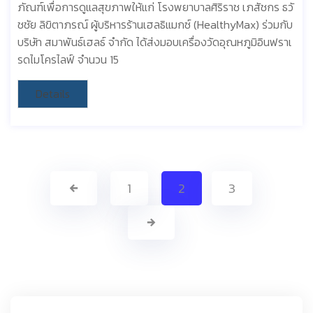
ภัณฑ์เพื่อการดูแลสุขภาพให้แก่ โรงพยาบาลศิริราช เภสัชกร ธวั
ชชัย ลิขิตาภรณ์ ผู้บริหารร้านเฮลธิแมกซ์ (HealthyMax) ร่วมกับ
บริษัท สมาพันธ์เฮลธ์ จำกัด ได้ส่งมอบเครื่องวัดอุณหภูมิอินฟราเ
รดไมโครไลฟ์ จำนวน 15
Details
1
2
3