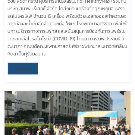
ชชัย ลิขิตาภรณ์ ผู้บริหารร้านเฮลธิแมกซ์ (HealthyMax) ร่วมกับ
บริษัท สมาพันธ์เฮลธ์ จำกัด ได้ส่งมอบเครื่องวัดอุณหภูมิอินฟราเ
รดไมโครไลฟ์ จำนวน 15 เครื่อง พร้อมด้วยแอลกอฮอล์ทำความสะ
อาดมือและน้ำดื่มอีกจำนวนหนึ่ง ให้แก่ โรงพยาบาลศิริราช เพื่อใช้ใ
นการบริการทางการแพทย์ และสนับสนุนการป้องกันการแพร่ระบ
าดของเชื้อไวรัสโคโรน่า (COVID-19) โดยมี ศ.ดร.นพ.ประสิทธิ์ วั
ฒนาภา คณบดีคณะแพทยศาสตร์ ศิริราชพยาบาล มหาวิทยาลัยม
หิดล เป็นผู้รับมอบ ณ
Details