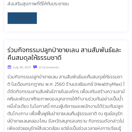
ส่งเสริมสุขภาพที่ดีให้กับประชาชน
Details
ร่วมกิจกรรมปลูกป่าชายเลน สานสัมพันธ์และ
คืนสมดุลให้ธรรมชาติ
July 30, 2017
0 Comments
ร่วมกิจกรรมปลูกป่าชายเลน สานสัมพันธ์และคืนสมดุลให้ธรรมชา
ติ ในเดือนกรกฎาคม พ.ศ. 2560 ร้านเฮลธิแมกซ์ (HealthyMax) ไ
ด้จัดกิจกรรมสานสัมพันธ์ภายในองค์กร เพื่อเสริมสร้างความสามั
คคีและพัฒนาศักยภาพของบุคลากรให้ทำงานร่วมกันอย่างเป็นน้ำ
หนึ่งใจเดียว ในโอกาสนี้ คณะผู้บริหารและพนักงานได้ร่วมกันปลูก
ต้นโกงกาง เพื่อฟื้นฟูผืนป่าชายเลนคืนสู่ธรรมชาติ ณ ศูนย์อนุรัก
ษ์ป่าชายเลนคลองโคน จังหวัดสมุทรสงคราม กิจกรรมดังกล่าวไม่
เพียงช่วยอนุรักษ์สิ่งแวดล้อม แต่ยังเป็นช่วงเวลาแห่งการเรียนรู้