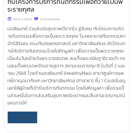
กับโครงการบริการทันตกรรมเพื่อถวายเป็นพ
ระราชกุศล​
April 2, 2025
0 Comments
เฮลธิแมกซ์ ร่วมส่งต่อสุขภาพดีจากใจ สู่สังคม กับโครงการบริก
ารทันตกรรมเพื่อถวายเป็นพระราชกุศล โรงพยาบาลทันตกรรมหา
จักรีสิรินธร คณะทันตแพทยศาสตร์ มหาวิทยาลัยมหิดล จัดโครงก
ารให้บริการทันตกรรมโดยไม่คิดมูลค่า เพื่อถวายเป็นพระราชกุศล
เนื่องในวันคล้ายวันพระราชสมภพ สมเด็จพระกนิษฐาธิราชเจ้า กร
มสมเด็จพระเทพรัตนราชสุดาฯ สยามบรมราชกุมารี ในวันที่ 2 เมษ
ายน 2568 โดยร้านเฮลธิแมกซ์ (HealthyMax) สาขาศูนย์การแพ
ทย์กาญจนาภิเษก มหาวิทยาลัยมหิดล (ศาลายา) ชั้น 1 ร่วมสนับสนุ
นยาให้ผู้ป่วยที่เข้ารับบริการทันตกรรม โดยไม่คิดมูลค่า เพื่อร่วมเป็
นส่วนหนึ่งในการส่งเสริมสุขภาพช่องปากและสืบสานเจตนารมณ์
แห่งการให้
Details